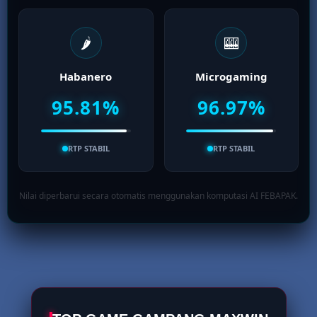
🌶️
🎰
Habanero
Microgaming
95.81%
96.97%
RTP STABIL
RTP STABIL
Nilai diperbarui secara otomatis menggunakan komputasi AI FEBAPAK.