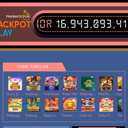
IDR
16,943,104,3
ACKPOT
LAY
GAME POPULER
Sweet Bonanza Super Scatter
Mahjong Wins 3 – Black Scatter
Wild Beans
Poker Win
Mahjong Ways 2
Wild Bounty Showdown
Mahjong Ways
Wukong - Black Scatter
Bang Gacor 1000
Fortune Gems
Gates of Olympus Super Scatter
Lucky Twins Nexus
The Cr