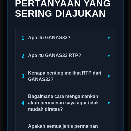
PERTANYAAN YANG
SERING DIAJUKAN
1
Apa itu GANAS33?
2
Apa itu GANAS33 RTP?
Kenapa penting melihat RTP dari
3
GANAS33?
Bagaimana cara mengamankan
4
akun permainan saya agar tidak
mudah diretas?
Apakah semua jenis permainan