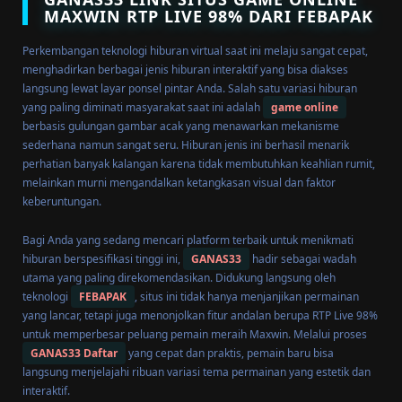
MAXWIN RTP LIVE 98% DARI FEBAPAK
Perkembangan teknologi hiburan virtual saat ini melaju sangat cepat,
menghadirkan berbagai jenis hiburan interaktif yang bisa diakses
langsung lewat layar ponsel pintar Anda. Salah satu variasi hiburan
yang paling diminati masyarakat saat ini adalah
game online
berbasis gulungan gambar acak yang menawarkan mekanisme
sederhana namun sangat seru. Hiburan jenis ini berhasil menarik
perhatian banyak kalangan karena tidak membutuhkan keahlian rumit,
melainkan murni mengandalkan ketangkasan visual dan faktor
keberuntungan.
Bagi Anda yang sedang mencari platform terbaik untuk menikmati
hiburan berspesifikasi tinggi ini,
GANAS33
hadir sebagai wadah
utama yang paling direkomendasikan. Didukung langsung oleh
teknologi
FEBAPAK
, situs ini tidak hanya menjanjikan permainan
yang lancar, tetapi juga menonjolkan fitur andalan berupa RTP Live 98%
untuk memperbesar peluang pemain meraih Maxwin. Melalui proses
GANAS33 Daftar
yang cepat dan praktis, pemain baru bisa
langsung menjelajahi ribuan variasi tema permainan yang estetik dan
interaktif.