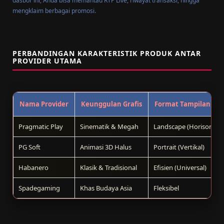
dasbor ini, Anda bisa memantau RTP Live, riwayat transaksi, hingga
mengklaim berbagai promosi.
PERBANDINGAN KARAKTERISTIK PRODUK ANTAR
PROVIDER UTAMA
Nama Provider
Keunggulan Grafis
Format Tampilan Ut
Pragmatic Play
Sinematik & Megah
Landscape (Horisontal)
PG Soft
Animasi 3D Halus
Portrait (Vertikal)
Habanero
Klasik & Tradisional
Efisien (Universal)
Spadegaming
Khas Budaya Asia
Fleksibel