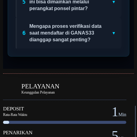
5
ini bisa dimainkan melalui
perangkat ponsel pintar?
Mengapa proses verifikasi data
6
saat mendaftar di GANAS33
dianggap sangat penting?
PELAYANAN
Keunggulan Pelayanan
1
DEPOSIT
Min
Rata-Rata Waktu
5
PENARIKAN