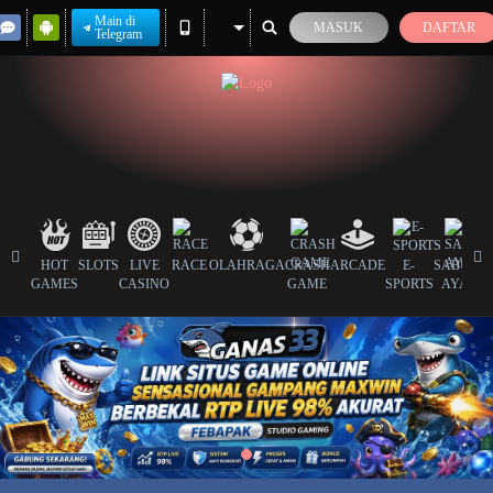
Main di
MASUK
DAFTAR
Telegram
HOT
SLOTS
LIVE
RACE
OLAHRAGA
CRASH
ARCADE
E-
SABUNG
GAMES
CASINO
GAME
SPORTS
AYAM