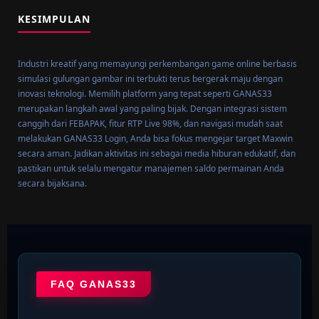
KESIMPULAN
Industri kreatif yang memayungi perkembangan game online berbasis
simulasi gulungan gambar ini terbukti terus bergerak maju dengan
inovasi teknologi. Memilih platform yang tepat seperti GANAS33
merupakan langkah awal yang paling bijak. Dengan integrasi sistem
canggih dari FEBAPAK, fitur RTP Live 98%, dan navigasi mudah saat
melakukan GANAS33 Login, Anda bisa fokus mengejar target Maxwin
secara aman. Jadikan aktivitas ini sebagai media hiburan edukatif, dan
pastikan untuk selalu mengatur manajemen saldo permainan Anda
secara bijaksana.
FAQ GANAS33