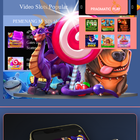
Video Slots Popular
PEMENANG MESIN SLOT
al****0
IDR
33,383,400.00
Gates of Olympus Super
Scatter
ru****o
IDR
8,886,500.00
Sweet Bonanza 1000
sae****9
IDR
7,567,000.00
Mahjong Wins 3 – Black
Scatter
al****0
IDR
5,998,200.00
Gates of Olympus Super
Scatter
sae****9