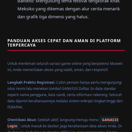
Bandito: Mengusung tema festival tengkorak khas
Meksiko yang dikemas dengan alur cerita menarik
dan grafik tiga dimensi yang halus.
PANDUAN AKSES CEPAT DAN AMAN DI PLATFORM
TERPERCAYA
Untuk menikmati seluruh variasi game online yang berpotensi Maxwin
ini, Anda memerlukan akses yang stabil, aman, dan responsif.
Langkah Praktis Registrasi:
Calon pemain hanya perlu mengunjungi
situs resmi lalu menekan tombol GANAS33 Daftar. Isi data standar
seperti nama pengguna, kata sandi, serta informasi rekening. Seluruh
data dijamin kerahasiaannya melalui sistem enkripsi tingkat tinggi dari
FEBAPAK.
Otentikasi Akun:
Setelah aktif, langsung menuju menu
GANAS33
Login
untuk masuk ke dasbor. Jaga kerahasiaan data akses Anda. Di