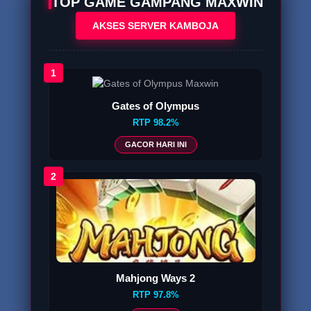
TOP GAME GAMPANG MAXWIN
AKSES SERVER KAMBOJA
1
Gates of Olympus
RTP 98.2%
GACOR HARI INI
2
Mahjong Ways 2
RTP 97.8%