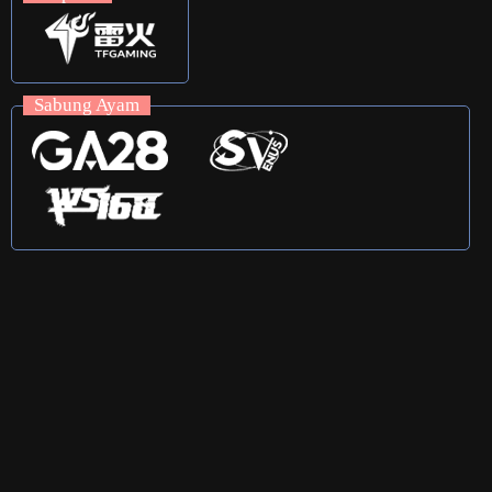
Sabung Ayam