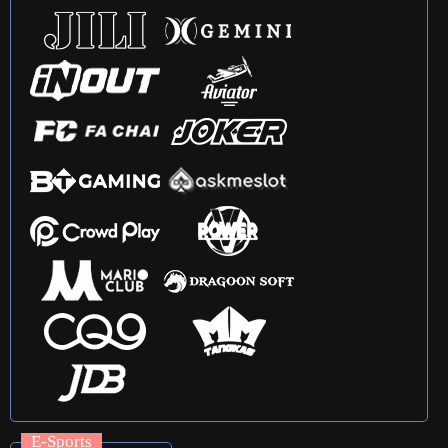
E-Sports